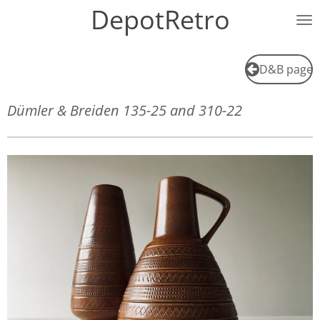
DepotRetro
Ga
direct
naar
de
D&B page
hoofdinhoud
Dümler & Breiden 135-25 and 310-22