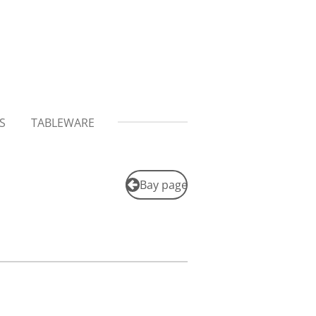
S
TABLEWARE
Bay page