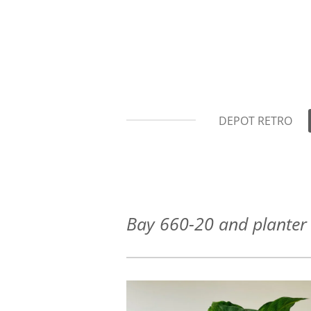
Ga
direct
naar
de
hoofdinhoud
DEPOT RETRO
Bay 660-20 and planter