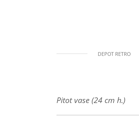
Ga
direct
naar
de
hoofdinhoud
DEPOT RETRO
Pitot vase (24 cm h.)