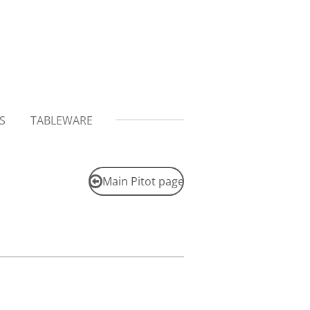
S
TABLEWARE
Main Pitot page